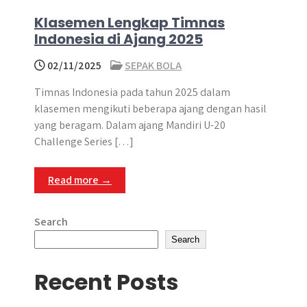
Klasemen Lengkap Timnas
Indonesia di Ajang 2025
02/11/2025
SEPAK BOLA
Timnas Indonesia pada tahun 2025 dalam
klasemen mengikuti beberapa ajang dengan hasil
yang beragam. Dalam ajang Mandiri U-20
Challenge Series […]
Read more →
Search
Search
Recent Posts