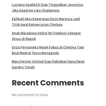
Luciano Spalletti Siap Tinggalkan Juventus
Jika Gagal ke Liga Champions
Eghbali Akui Kepergian Enzo Maresca Jadi
Titik Awal Kehancuran Chelsea
Anak Maradona Sebut McTominay Sebagai
Yesus di Napoli
Enzo Fernandez Masih Fokus di Chelsea Tapi
Real Madrid Terus Menggoda
Manchester United Siap Habiskan Dana Demi
Sandro Tonali
Recent Comments
No comments to show.