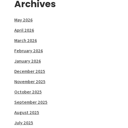
Archives
May 2026
April 2026
March 2026
February 2026
January 2026
December 2025
November 2025
October 2025
September 2025
August 2025
July 2025