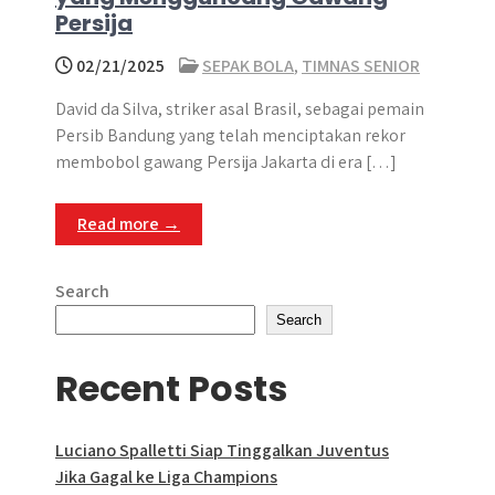
Persija
02/21/2025
SEPAK BOLA
,
TIMNAS SENIOR
David da Silva, striker asal Brasil, sebagai pemain
Persib Bandung yang telah menciptakan rekor
membobol gawang Persija Jakarta di era […]
Read more →
Search
Search
Recent Posts
Luciano Spalletti Siap Tinggalkan Juventus
Jika Gagal ke Liga Champions