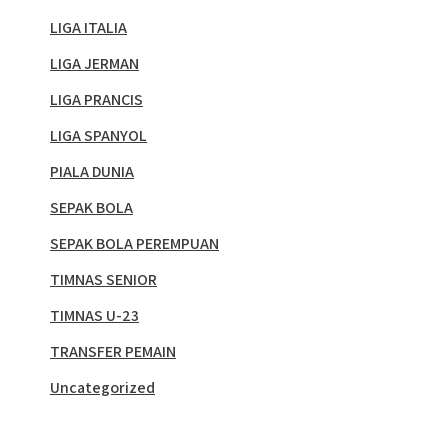
LIGA ITALIA
LIGA JERMAN
LIGA PRANCIS
LIGA SPANYOL
PIALA DUNIA
SEPAK BOLA
SEPAK BOLA PEREMPUAN
TIMNAS SENIOR
TIMNAS U-23
TRANSFER PEMAIN
Uncategorized