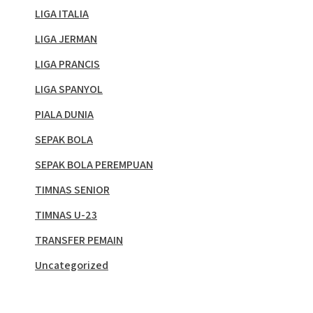
LIGA ITALIA
LIGA JERMAN
LIGA PRANCIS
LIGA SPANYOL
PIALA DUNIA
SEPAK BOLA
SEPAK BOLA PEREMPUAN
TIMNAS SENIOR
TIMNAS U-23
TRANSFER PEMAIN
Uncategorized