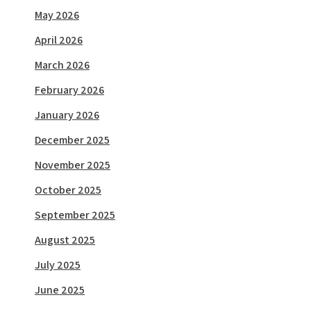
May 2026
April 2026
March 2026
February 2026
January 2026
December 2025
November 2025
October 2025
September 2025
August 2025
July 2025
June 2025