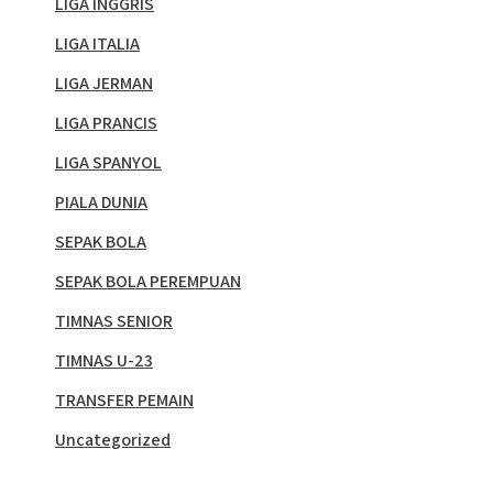
LIGA INGGRIS
LIGA ITALIA
LIGA JERMAN
LIGA PRANCIS
LIGA SPANYOL
PIALA DUNIA
SEPAK BOLA
SEPAK BOLA PEREMPUAN
TIMNAS SENIOR
TIMNAS U-23
TRANSFER PEMAIN
Uncategorized