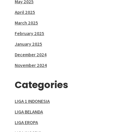
May 2025
April 2025
March 2025
February 2025
January 2025
December 2024
November 2024
Categories
LIGA 1 INDONESIA
LIGA BELANDA
LIGA EROPA