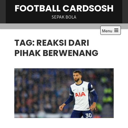
Skip
FOOTBALL CARDSOSH
to
content
SEPAK BOLA
Menu
Open
TAG:
REAKSI DARI
the
main
menu
PIHAK BERWENANG