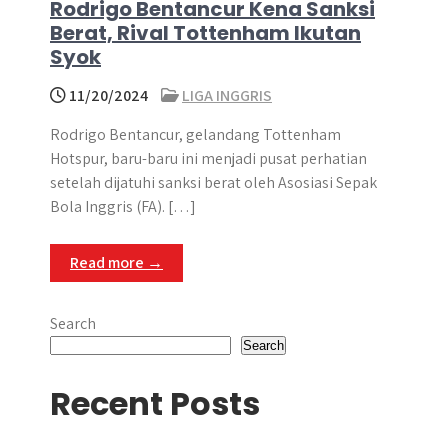
Rodrigo Bentancur Kena Sanksi
Berat, Rival Tottenham Ikutan
Syok
11/20/2024
LIGA INGGRIS
Rodrigo Bentancur, gelandang Tottenham
Hotspur, baru-baru ini menjadi pusat perhatian
setelah dijatuhi sanksi berat oleh Asosiasi Sepak
Bola Inggris (FA). […]
Read more →
Search
Search
Recent Posts