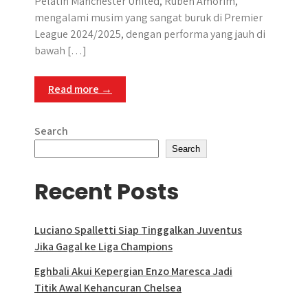
Pelatih Manchester United, Ruben Amorim,
mengalami musim yang sangat buruk di Premier
League 2024/2025, dengan performa yang jauh di
bawah […]
Read more →
Search
Search
Recent Posts
Luciano Spalletti Siap Tinggalkan Juventus
Jika Gagal ke Liga Champions
Eghbali Akui Kepergian Enzo Maresca Jadi
Titik Awal Kehancuran Chelsea