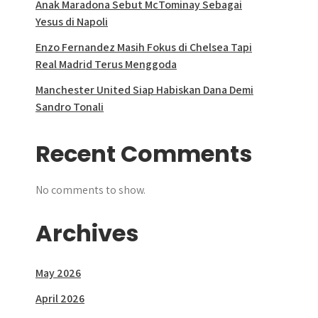
Anak Maradona Sebut McTominay Sebagai
Yesus di Napoli
Enzo Fernandez Masih Fokus di Chelsea Tapi
Real Madrid Terus Menggoda
Manchester United Siap Habiskan Dana Demi
Sandro Tonali
Recent Comments
No comments to show.
Archives
May 2026
April 2026