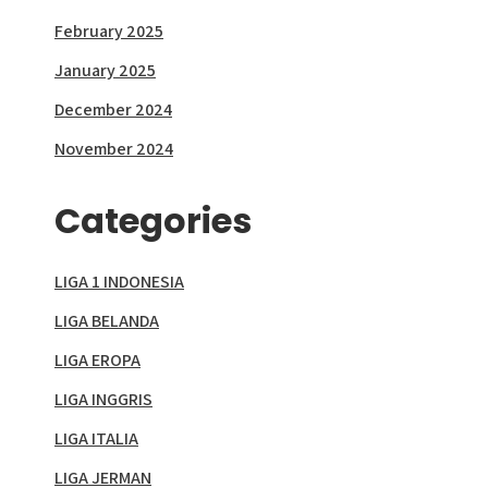
February 2025
January 2025
December 2024
November 2024
Categories
LIGA 1 INDONESIA
LIGA BELANDA
LIGA EROPA
LIGA INGGRIS
LIGA ITALIA
LIGA JERMAN