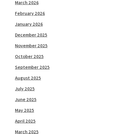
March 2026
February 2026
January 2026
December 2025
November 2025
October 2025
September 2025
August 2025
July 2025
June 2025
May 2025
April 2025
March 2025