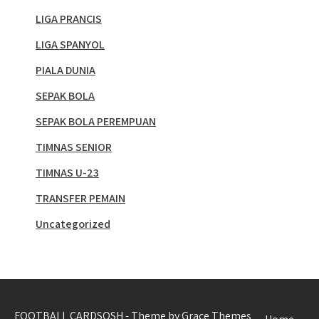
LIGA PRANCIS
LIGA SPANYOL
PIALA DUNIA
SEPAK BOLA
SEPAK BOLA PEREMPUAN
TIMNAS SENIOR
TIMNAS U-23
TRANSFER PEMAIN
Uncategorized
FOOTBALL CARDSOSH - Theme by Grace Themes