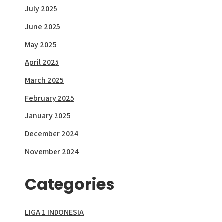
July 2025
June 2025
May 2025
April 2025
March 2025
February 2025
January 2025
December 2024
November 2024
Categories
LIGA 1 INDONESIA