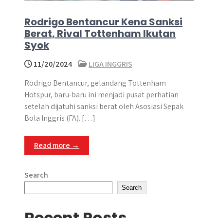
Rodrigo Bentancur Kena Sanksi
Berat, Rival Tottenham Ikutan
Syok
11/20/2024
LIGA INGGRIS
Rodrigo Bentancur, gelandang Tottenham
Hotspur, baru-baru ini menjadi pusat perhatian
setelah dijatuhi sanksi berat oleh Asosiasi Sepak
Bola Inggris (FA). […]
Read more →
Search
Search
Recent Posts