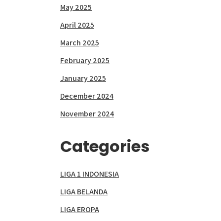
May 2025
April 2025
March 2025
February 2025
January 2025
December 2024
November 2024
Categories
LIGA 1 INDONESIA
LIGA BELANDA
LIGA EROPA