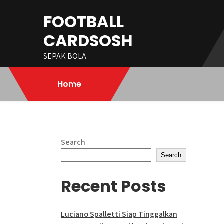
Skip
FOOTBALL
to
content
CARDSOSH
SEPAK BOLA
Home
Search
Search
Recent Posts
Luciano Spalletti Siap Tinggalkan