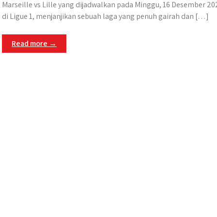
Marseille vs Lille yang dijadwalkan pada Minggu, 16 Desember 20
di Ligue 1, menjanjikan sebuah laga yang penuh gairah dan […]
Read more →