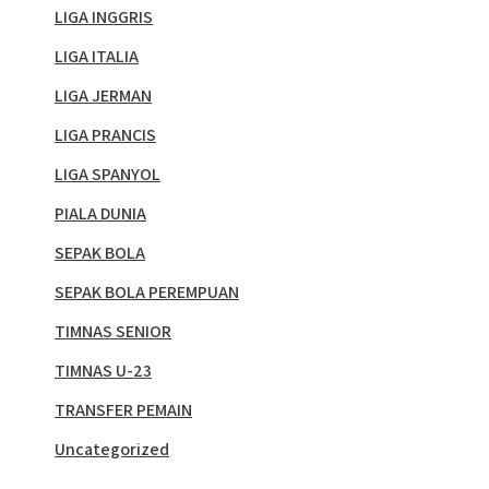
LIGA INGGRIS
LIGA ITALIA
LIGA JERMAN
LIGA PRANCIS
LIGA SPANYOL
PIALA DUNIA
SEPAK BOLA
SEPAK BOLA PEREMPUAN
TIMNAS SENIOR
TIMNAS U-23
TRANSFER PEMAIN
Uncategorized