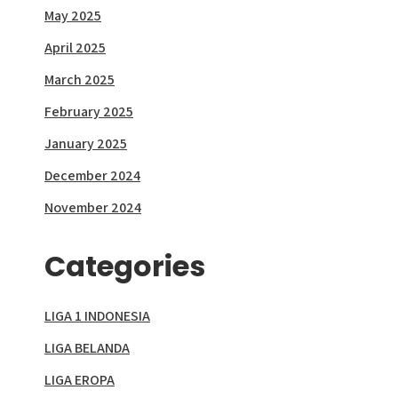
May 2025
April 2025
March 2025
February 2025
January 2025
December 2024
November 2024
Categories
LIGA 1 INDONESIA
LIGA BELANDA
LIGA EROPA