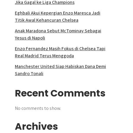
Jika Gagal ke Liga Champions
Eghbali Akui Kepergian Enzo Maresca Jadi
Titik Awal Kehancuran Chelsea
Anak Maradona Sebut McTominay Sebagai
Yesus di Napoli
Enzo Fernandez Masih Fokus di Chelsea Tapi
Real Madrid Terus Menggoda
Manchester United Siap Habiskan Dana Demi
Sandro Tonali
Recent Comments
No comments to show.
Archives