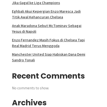
Jika Gagal ke Liga Champions
Eghbali Akui Kepergian Enzo Maresca Jadi
Titik Awal Kehancuran Chelsea
Anak Maradona Sebut McTominay Sebagai
Yesus di Napoli
Enzo Fernandez Masih Fokus di Chelsea Tapi
Real Madrid Terus Menggoda
Manchester United Siap Habiskan Dana Demi
Sandro Tonali
Recent Comments
No comments to show.
Archives