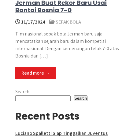
Jerman Buat Rekor Baru Usai
Bantai Bosnia 7-0
11/17/2024
SEPAK BOLA
Tim nasional sepak bola Jerman baru saja
mencatatkan sejarah baru dalam kompetisi
internasional. Dengan kemenangan telak 7-0 atas
Bosnia dan […]
Read more →
Search
Search
Recent Posts
Luciano Spalletti Siap Tinggalkan Juventus