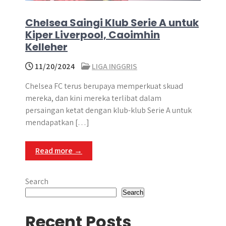
Chelsea Saingi Klub Serie A untuk
Kiper Liverpool, Caoimhin
Kelleher
11/20/2024
LIGA INGGRIS
Chelsea FC terus berupaya memperkuat skuad
mereka, dan kini mereka terlibat dalam
persaingan ketat dengan klub-klub Serie A untuk
mendapatkan […]
Read more →
Search
Search
Recent Posts