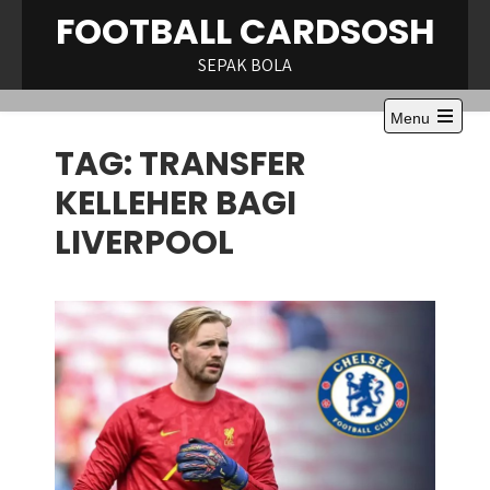
Skip
FOOTBALL CARDSOSH
to
content
SEPAK BOLA
Menu
Open
TAG:
TRANSFER
the
main
menu
KELLEHER BAGI
LIVERPOOL