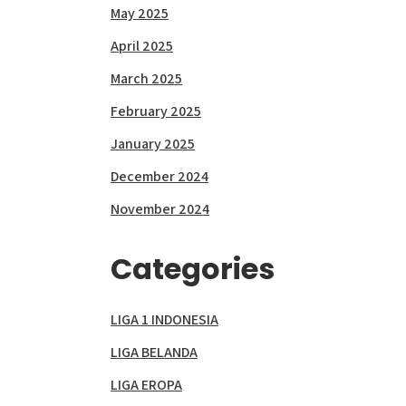
May 2025
April 2025
March 2025
February 2025
January 2025
December 2024
November 2024
Categories
LIGA 1 INDONESIA
LIGA BELANDA
LIGA EROPA