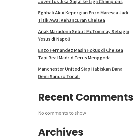
Juventus Jika Gagal ke Liga Champions
Eghbali Akui Kepergian Enzo Maresca Jadi
Titik Awal Kehancuran Chelsea
Anak Maradona Sebut McTominay Sebagai
Yesus di Napoli
Enzo Fernandez Masih Fokus di Chelsea
Tapi Real Madrid Terus Menggoda
Manchester United Siap Habiskan Dana
Demi Sandro Tonali
Recent Comments
No comments to show.
Archives