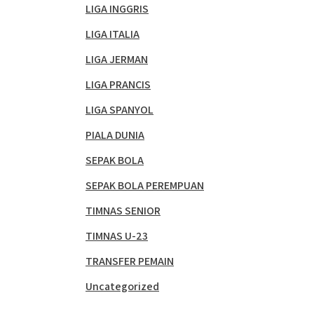
LIGA INGGRIS
LIGA ITALIA
LIGA JERMAN
LIGA PRANCIS
LIGA SPANYOL
PIALA DUNIA
SEPAK BOLA
SEPAK BOLA PEREMPUAN
TIMNAS SENIOR
TIMNAS U-23
TRANSFER PEMAIN
Uncategorized