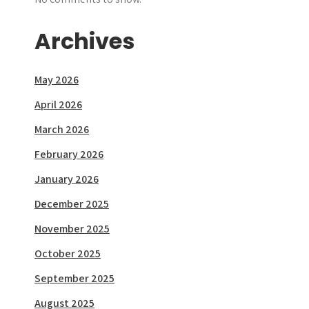
Archives
May 2026
April 2026
March 2026
February 2026
January 2026
December 2025
November 2025
October 2025
September 2025
August 2025