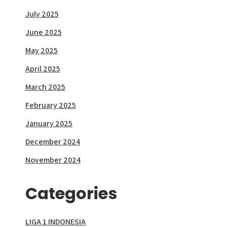
July 2025
June 2025
May 2025
April 2025
March 2025
February 2025
January 2025
December 2024
November 2024
Categories
LIGA 1 INDONESIA