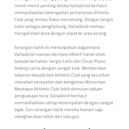
menit-menit penting ketika Valladolid berhasil
memanfaatkan kelengahan pertahanan Athletic
Club yang terlalu fokus menyerang. Dengan Sergio
León sebagai penghubung, Valladolid mampu
mengalirkan bola dengan cepat ke area serang.
Serangan balik ini menunjukkan bagaimana
Valladolid mampu bermain efektif meski lebih
banyak bertahan. Sergio León dan Oscar Plano
bekerja sama dengan sangat baik. Memberikan
tekanan kepada bek Athletic Club yang kesulitan
menahan kecepatan dan ketajaman Weissman.
Meskipun Athletic Club lebih dominan dalam
penguasaan bola. Valladolid berhasil
memanfaatkan setiap kesempatan dengan sangat
bijak. Dan serangan balik mereka hampir saja
menghasilkan lebih dari satu gol.