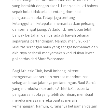
yang berakhir dengan skor 1-1 menjadi bukti bahwa
sepak bola tidak selalu tentang dominasi
penguasaan bola. Tetapi juga tentang
ketangguhan, ketepatan memanfaatkan peluang,
dan semangat juang. Valladolid, meskipun lebih
banyak bertahan dan berada di bawah tekanan
sepanjang pertandingan. Mampu menunjukkan
kualitas serangan balik yang sangat berbahaya dan
akhirnya berhasil menyamakan kedudukan lewat
gol cerdas dari Shon Weissman.
Bagi Athletic Club, hasil imbang ini tentu
mengecewakan setelah mereka mendominasi
sebagian besar jalannya pertandingan. Raúl García
yang membuka skor untuk Athletic Club, serta
penguasaan bola yang lebih dominan, membuat
mereka merasa mereka pantas meraih
kemenangan. Namun, kurangnya ketajaman dalam