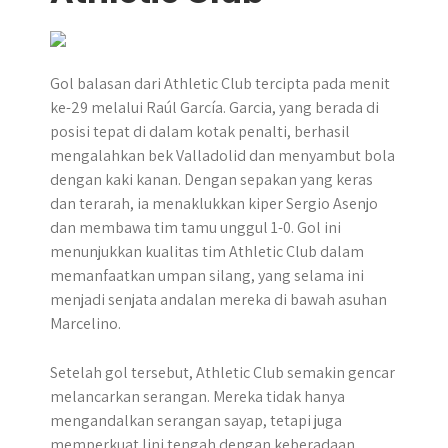
Gol balasan dari Athletic Club tercipta pada menit
ke-29 melalui Raúl García. Garcia, yang berada di
posisi tepat di dalam kotak penalti, berhasil
mengalahkan bek Valladolid dan menyambut bola
dengan kaki kanan. Dengan sepakan yang keras
dan terarah, ia menaklukkan kiper Sergio Asenjo
dan membawa tim tamu unggul 1-0. Gol ini
menunjukkan kualitas tim Athletic Club dalam
memanfaatkan umpan silang, yang selama ini
menjadi senjata andalan mereka di bawah asuhan
Marcelino.
Setelah gol tersebut, Athletic Club semakin gencar
melancarkan serangan. Mereka tidak hanya
mengandalkan serangan sayap, tetapi juga
memperkuat lini tengah dengan keberadaan