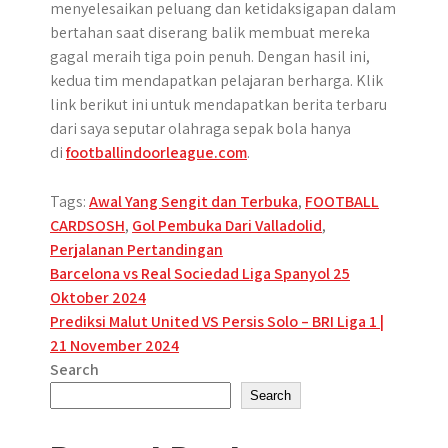
menyelesaikan peluang dan ketidaksigapan dalam
bertahan saat diserang balik membuat mereka
gagal meraih tiga poin penuh. Dengan hasil ini,
kedua tim mendapatkan pelajaran berharga. Klik
link berikut ini untuk mendapatkan berita terbaru
dari saya seputar olahraga sepak bola hanya
di
footballindoorleague.com
.
Tags:
Awal Yang Sengit dan Terbuka
,
FOOTBALL
CARDSOSH
,
Gol Pembuka Dari Valladolid
,
Perjalanan Pertandingan
Post
Barcelona vs Real Sociedad Liga Spanyol 25
Oktober 2024
navigation
Prediksi Malut United VS Persis Solo – BRI Liga 1 |
21 November 2024
Search
Search