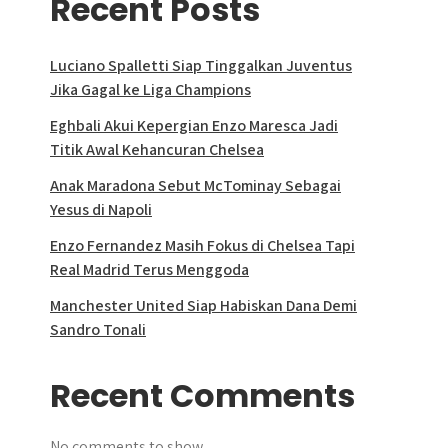
Recent Posts
Luciano Spalletti Siap Tinggalkan Juventus
Jika Gagal ke Liga Champions
Eghbali Akui Kepergian Enzo Maresca Jadi
Titik Awal Kehancuran Chelsea
Anak Maradona Sebut McTominay Sebagai
Yesus di Napoli
Enzo Fernandez Masih Fokus di Chelsea Tapi
Real Madrid Terus Menggoda
Manchester United Siap Habiskan Dana Demi
Sandro Tonali
Recent Comments
No comments to show.