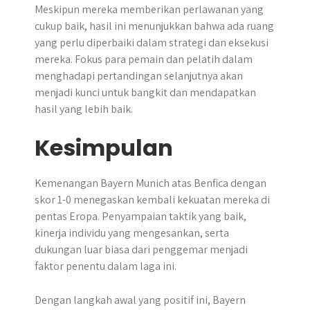
Meskipun mereka memberikan perlawanan yang
cukup baik, hasil ini menunjukkan bahwa ada ruang
yang perlu diperbaiki dalam strategi dan eksekusi
mereka. Fokus para pemain dan pelatih dalam
menghadapi pertandingan selanjutnya akan
menjadi kunci untuk bangkit dan mendapatkan
hasil yang lebih baik.
Kesimpulan
​Kemenangan Bayern Munich atas Benfica dengan
skor 1-0 menegaskan kembali kekuatan mereka di
pentas Eropa. Penyampaian taktik yang baik,
kinerja individu yang mengesankan, serta
dukungan luar biasa dari penggemar menjadi
faktor penentu dalam laga ini.
Dengan langkah awal yang positif ini, Bayern