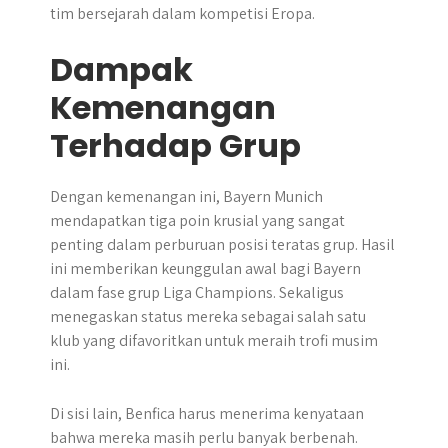
tim bersejarah dalam kompetisi Eropa.
Dampak
Kemenangan
Terhadap Grup
Dengan kemenangan ini, Bayern Munich
mendapatkan tiga poin krusial yang sangat
penting dalam perburuan posisi teratas grup. Hasil
ini memberikan keunggulan awal bagi Bayern
dalam fase grup Liga Champions. Sekaligus
menegaskan status mereka sebagai salah satu
klub yang difavoritkan untuk meraih trofi musim
ini.
Di sisi lain, Benfica harus menerima kenyataan
bahwa mereka masih perlu banyak berbenah.