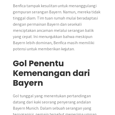
Benfica tampak kesulitan untuk menanggulangi
gempuran serangan Bayern. Namun, mereka tidak
tinggal diam. Tim tuan rumah mulai beradaptasi
dengan permainan Bayern dan sesekali
menciptakan ancaman melalui serangan balik
yang cepat. Ini menunjukkan bahwa meskipun
Bayern lebih dominan, Benfica masih memiliki
potensi untuk memberikan kejutan.
Gol Penentu
Kemenangan dari
Bayern
Gol tunggal yang menentukan pertandingan
datang dari kaki seorang penyerang andalan
Bayern Munich. Dalam sebuah serangan yang
terorganisir, pemain tersebut menerima umpan