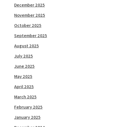
December 2025
November 2025
October 2025
September 2025
August 2025
July 2025
June 2025
May 2025
April 2025
March 2025
February 2025
January 2025