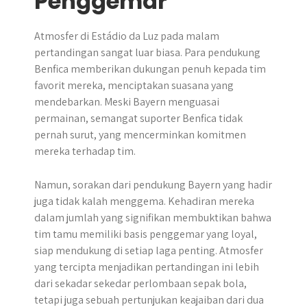
Penggemar
Atmosfer di Estádio da Luz pada malam
pertandingan sangat luar biasa. Para pendukung
Benfica memberikan dukungan penuh kepada tim
favorit mereka, menciptakan suasana yang
mendebarkan. Meski Bayern menguasai
permainan, semangat suporter Benfica tidak
pernah surut, yang mencerminkan komitmen
mereka terhadap tim.
Namun, sorakan dari pendukung Bayern yang hadir
juga tidak kalah menggema. Kehadiran mereka
dalam jumlah yang signifikan membuktikan bahwa
tim tamu memiliki basis penggemar yang loyal,
siap mendukung di setiap laga penting. Atmosfer
yang tercipta menjadikan pertandingan ini lebih
dari sekadar sekedar perlombaan sepak bola,
tetapi juga sebuah pertunjukan keajaiban dari dua