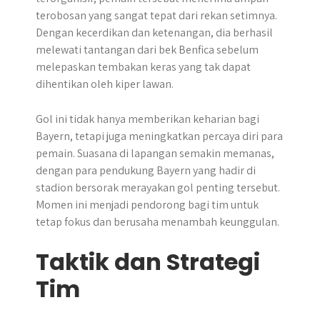
terobosan yang sangat tepat dari rekan setimnya.
Dengan kecerdikan dan ketenangan, dia berhasil
melewati tantangan dari bek Benfica sebelum
melepaskan tembakan keras yang tak dapat
dihentikan oleh kiper lawan.
Gol ini tidak hanya memberikan keharian bagi
Bayern, tetapi juga meningkatkan percaya diri para
pemain. Suasana di lapangan semakin memanas,
dengan para pendukung Bayern yang hadir di
stadion bersorak merayakan gol penting tersebut.
Momen ini menjadi pendorong bagi tim untuk
tetap fokus dan berusaha menambah keunggulan.
Taktik dan Strategi
Tim