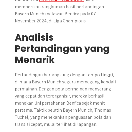
memberikan rangkuman hasil pertandingan
Bayern Munich melawan Benfica pada 07
November 2024, di Liga Champions.
Analisis
Pertandingan yang
Menarik
Pertandingan berlangsung dengan tempo tinggi,
di mana Bayern Munich segera memegang kendali
permainan. Dengan pola permainan menyerang
yang cepat dan terorganisir, mereka berhasil
menekan lini pertahanan Benfica sejak menit
pertama. Taktik pelatih Bayern Munich, Thomas
Tuchel, yang menekankan penguasaan bola dan
transisi cepat, mulai terlihat di lapangan.