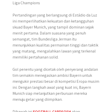
Pertandingan yang berlangsung di Estádio da Luz
ini memperlihatkan kekuatan dan ketangguhan
skuad Bayer Munich, yang tampil dominan sejak
menit pertama. Dalam suasana yang penuh
semangat, tim Bundesliga Jerman itu
menunjukkan kualitas permainan tinggi dan taktik
yang matang, mengalahkan lawan yang terkenal
memiliki pertahanan solid.
Gol penentu yang dicetak oleh penyerang andalan
tim semakin menegaskan ambisi Bayern untuk
mengukir prestasi besar di kompetisi Eropa musim
ini. Dengan langkah awal yang kuat ini, Bayern
Munich siap melanjutkan perburuan mereka
menuju gelar yang diimpikan.
Dibawah ini
FOOTBALL CARDSOSH
akan