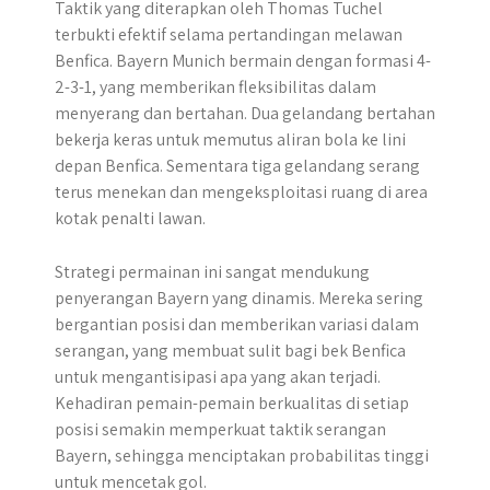
Taktik yang diterapkan oleh Thomas Tuchel
terbukti efektif selama pertandingan melawan
Benfica. Bayern Munich bermain dengan formasi 4-
2-3-1, yang memberikan fleksibilitas dalam
menyerang dan bertahan. Dua gelandang bertahan
bekerja keras untuk memutus aliran bola ke lini
depan Benfica. Sementara tiga gelandang serang
terus menekan dan mengeksploitasi ruang di area
kotak penalti lawan.
Strategi permainan ini sangat mendukung
penyerangan Bayern yang dinamis. Mereka sering
bergantian posisi dan memberikan variasi dalam
serangan, yang membuat sulit bagi bek Benfica
untuk mengantisipasi apa yang akan terjadi.
Kehadiran pemain-pemain berkualitas di setiap
posisi semakin memperkuat taktik serangan
Bayern, sehingga menciptakan probabilitas tinggi
untuk mencetak gol.