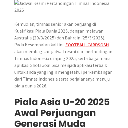
Kemudian, timnas senior akan berjuang di
Kualifikasi Piala Dunia 2026, dengan melawan
Australia (20/3/2025) dan Bahrain (25/3/2025).
Pada Kesempatan kali ini,
FOOTBALL CARDSOSH
akan membagikan jadwal resmi dari pertandingan
Timnas Indonesia di ajang 2025, serta bagaimana
aplikasi ShotsGoal bisa menjadi aplikasi terbaik
untuk anda yang ingin mengetahui perkembangan
dari Timnas Indonesia serta perjalananya menuju
piala dunia 2026.
Piala Asia U-20 2025
Awal Perjuangan
Generasi Muda