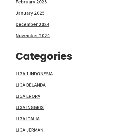
February 2025
January 2025
December 2024
November 2024
Categories
LIGA 1 INDONESIA
LIGA BELANDA
LIGA EROPA
LIGA INGGRIS
LIGA ITALIA
LIGA JERMAN