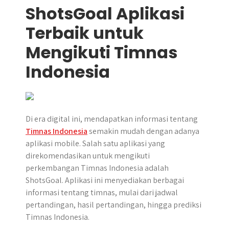
ShotsGoal Aplikasi
Terbaik untuk
Mengikuti Timnas
Indonesia
Di era digital ini, mendapatkan informasi tentang
Timnas Indonesia
semakin mudah dengan adanya
aplikasi mobile. Salah satu aplikasi yang
direkomendasikan untuk mengikuti
perkembangan Timnas Indonesia adalah
ShotsGoal. Aplikasi ini menyediakan berbagai
informasi tentang timnas, mulai dari jadwal
pertandingan, hasil pertandingan, hingga prediksi
Timnas Indonesia.