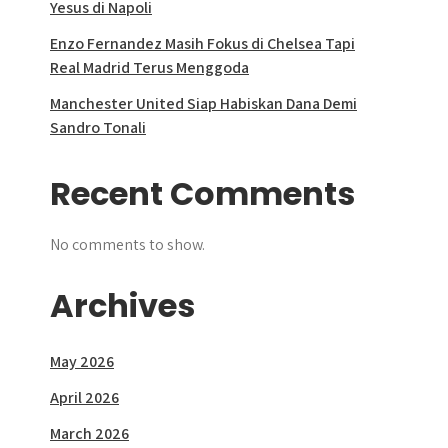
Yesus di Napoli
Enzo Fernandez Masih Fokus di Chelsea Tapi
Real Madrid Terus Menggoda
Manchester United Siap Habiskan Dana Demi
Sandro Tonali
Recent Comments
No comments to show.
Archives
May 2026
April 2026
March 2026