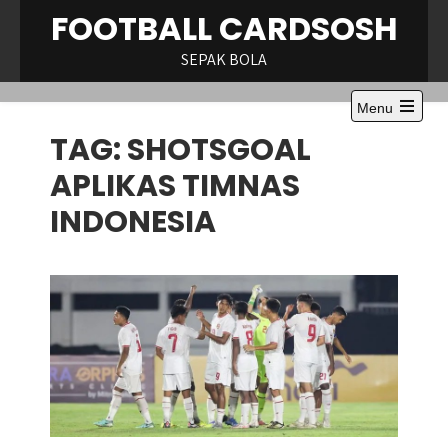
Skip
FOOTBALL CARDSOSH
to
content
SEPAK BOLA
Menu
Open
TAG:
SHOTSGOAL
the
main
menu
APLIKAS TIMNAS
INDONESIA