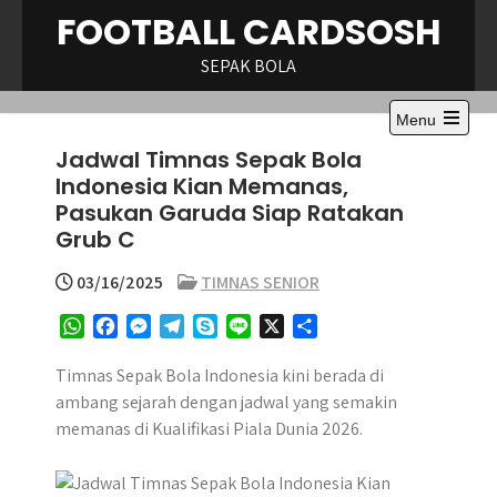
Skip
FOOTBALL CARDSOSH
to
content
SEPAK BOLA
Menu
Open
Jadwal Timnas Sepak Bola
the
main
Indonesia Kian Memanas,
menu
Pasukan Garuda Siap Ratakan
Grub C
03/16/2025
TIMNAS SENIOR
W
F
M
T
S
L
X
S
h
a
e
e
k
i
h
a
c
s
l
y
n
a
Timnas Sepak Bola Indonesia kini berada di
t
e
s
e
p
e
r
ambang sejarah dengan jadwal yang semakin
s
b
e
g
e
e
memanas di Kualifikasi Piala Dunia 2026.
A
o
n
r
p
o
g
a
p
k
e
m