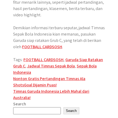
fitur menarik lainnya, seperti jadwal pertandingan,
hasil pertandingan, klasemen, berita terbaru, dan
video highlight.
Demikian informasi terbaru seputar, jadwal Timnas
Sepak Bola Indonesia kian memanas, pasukan
Garuda siap ratakan Grub C, yang telah di berikan
oleh
FOOTBALL CARDSOSH
.
Tags:
FOOTBALL CARDSOSH
,
Garuda Siap Ratakan
Grub C
,
Jadwal Timnas Sepak Bola
,
Sepak Bola
Indonesia
Post
Nonton Gratis Pertandingan Timnas Ala
ShotsGoal Dijamin Puas!
navigation
Timnas Garuda Indonesia Lebih Mahal dari
Australia!
Search
Search