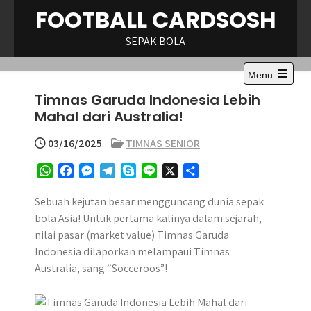
Skip
FOOTBALL CARDSOSH
to
content
SEPAK BOLA
Menu
Open
Timnas Garuda Indonesia Lebih
the
main
Mahal dari Australia!
menu
03/16/2025
TIMNAS SENIOR
W
F
M
T
S
L
X
S
h
a
e
e
k
i
h
a
c
s
l
y
n
a
Sebuah kejutan besar mengguncang dunia sepak
t
e
s
e
p
e
r
bola Asia! Untuk pertama kalinya dalam sejarah,
s
b
e
g
e
e
nilai pasar (market value) Timnas Garuda
A
o
n
r
Indonesia dilaporkan melampaui Timnas
p
o
g
a
Australia, sang “Socceroos”!
p
k
e
m
r