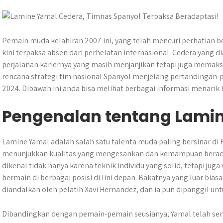
s
b
e
g
e
e
A
o
n
r
p
o
g
a
p
k
e
m
Pemain muda kelahiran 2007 ini, yang telah mencuri perhatian 
r
kini terpaksa absen dari perhelatan internasional. Cedera yang
perjalanan kariernya yang masih menjanjikan tetapi juga memaks
rencana strategi tim nasional Spanyol menjelang pertandingan-pe
2024. Dibawah ini anda bisa melihat berbagai informasi menarik
Pengenalan tentang Lami
Lamine Yamal adalah salah satu talenta muda paling bersinar di F
menunjukkan kualitas yang mengesankan dan kemampuan beradapt
dikenal tidak hanya karena teknik individu yang solid, tetapi j
bermain di berbagai posisi di lini depan. Bakatnya yang luar b
diandalkan oleh pelatih Xavi Hernandez, dan ia pun dipanggil u
Dibandingkan dengan pemain-pemain seusianya, Yamal telah sem