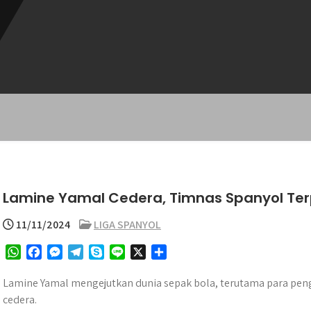
Lamine Yamal Cedera, Timnas Spanyol Ter
11/11/2024
LIGA SPANYOL
W
F
M
T
S
L
X
S
h
a
e
e
k
i
h
a
c
s
l
y
n
a
Lamine Yamal mengejutkan dunia sepak bola, terutama para pe
t
e
s
e
p
e
r
cedera.