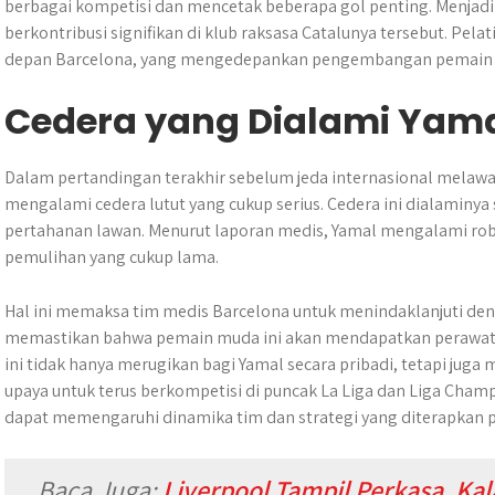
berbagai kompetisi dan mencetak beberapa gol penting. Menjad
berkontribusi signifikan di klub raksasa Catalunya tersebut. Pela
depan Barcelona, yang mengedepankan pengembangan pemain
Cedera yang Dialami Yam
Dalam pertandingan terakhir sebelum jeda internasional melawan
mengalami cedera lutut yang cukup serius. Cedera ini dialaminya
pertahanan lawan. Menurut laporan medis, Yamal mengalami r
pemulihan yang cukup lama.
Hal ini memaksa tim medis Barcelona untuk menindaklanjuti de
memastikan bahwa pemain muda ini akan mendapatkan perawatan
ini tidak hanya merugikan bagi Yamal secara pribadi, tetapi jug
upaya untuk terus berkompetisi di puncak La Liga dan Liga Cham
dapat memengaruhi dinamika tim dan strategi yang diterapkan pe
Baca Juga:
Liverpool Tampil Perkasa, Kal