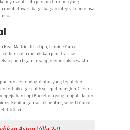
ikannya salah satu pemain termuda yang
tih melihatnya sebagai bagian integral dari masa
 muda.
al
 Real Madrid di La Liga, Lamine Yamal
 saat berusaha melakukan penetrasi ke
obekan pada ligamen yang memerlukan waktu
ngan prosedur pengobatan yang tepat dan
 terbaik agar pulih secepat mungkin. Cedera
a mengejutkan bagi Barcelona yang tengah dalam
pions. Kehilangan sosok penting seperti Yamal
latih Xavi.
ahkan Aston Villa 2-0