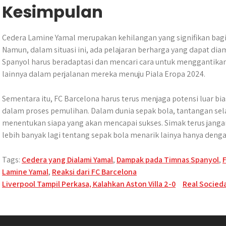
Kesimpulan
​Cedera Lamine Yamal merupakan kehilangan yang signifikan bagi 
Namun, dalam situasi ini, ada pelajaran berharga yang dapat di
Spanyol harus beradaptasi dan mencari cara untuk menggantika
lainnya dalam perjalanan mereka menuju Piala Eropa 2024.
Sementara itu, FC Barcelona harus terus menjaga potensi luar 
dalam proses pemulihan. Dalam dunia sepak bola, tantangan sel
menentukan siapa yang akan mencapai sukses. Simak terus jang
lebih banyak lagi tentang sepak bola menarik lainya hanya denga
Tags:
Cedera yang Dialami Yamal
,
Dampak pada Timnas Spanyol
,
Lamine Yamal
,
Reaksi dari FC Barcelona
Post
Liverpool Tampil Perkasa, Kalahkan Aston Villa 2-0
Real Socied
navigation