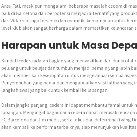
Ansu Fati, meskipun mengalami beberapa masalah cedera di ma
baik di Barcelona dan berpotensi menjadi alternatif yang produktif
dari Villarreal juga tersedia dan memiliki kemampuan untuk ber
level klub akan sangat berharga dalam memastikan kelancaran s
Harapan untuk Masa Dep
Kendati cedera adalah bagian yang menyakitkan dari dunia olahra
peluang untuk belajar dan tumbuh menjadi pemain yang lebih ba
akan memberikan kesempatan untuk mengevaluasi semua aspek tek
Penyembuhan yang benar dan mengandalkan sesi latihan yang i
langkah awal yang baik untuk kembali ke lapangan.
Dalam jangka panjang, cedera ini dapat membantu Yamal untuk m
lapangan. Mengingat bagaimana cedera dapat merusak rencana d
FC Barcelona dan tim medis, serta fokus dan determinasi yang t
akan kembali ke performa terbaiknya, siap menunjukkan kualitas