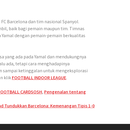
FC Barcelona dan tim nasional Spanyol.​
ambil, baik bagi pemain maupun tim. Timnas
n Yamal dengan pemain-pemain berkualitas
biasa yang ada pada Yamal dan mendukungnya
alu ada, tetapi cara menghadapinya
an sampai ketinggalan untuk mengeksplorasi
n klik
FOOTBALL INDOOR LEAGUE
.
FOOTBALL CARDSOSH
,
Pengenalan tentang
ad Tundukkan Barcelona: Kemenangan Tipis 1-0