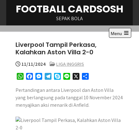
Skip
FOOTBALL CARDSOSH
to
content
SEPAK BOLA
Menu
Open
Liverpool Tampil Perkasa,
the
main
Kalahkan Aston Villa 2-0
menu
11/11/2024
LIGA INGGRIS
W
F
M
T
S
L
X
S
h
a
e
e
k
i
h
a
c
s
l
y
n
a
Pertandingan antara Liverpool dan Aston Villa
t
e
s
e
p
e
r
yang berlangsung pada tanggal 10 November 2024
s
b
e
g
e
e
menyajikan aksi menarik di Anfield.
A
o
n
r
p
o
g
a
p
k
e
m
r