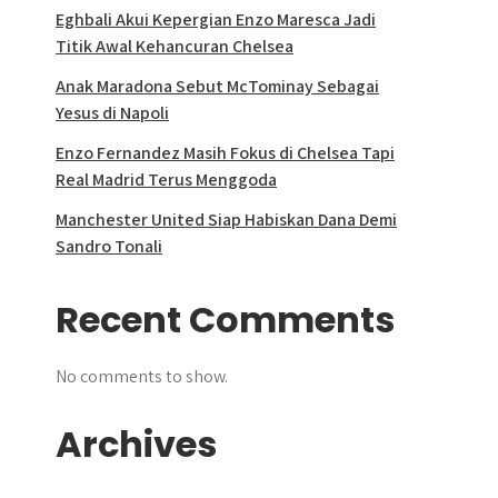
Eghbali Akui Kepergian Enzo Maresca Jadi
Titik Awal Kehancuran Chelsea
Anak Maradona Sebut McTominay Sebagai
Yesus di Napoli
Enzo Fernandez Masih Fokus di Chelsea Tapi
Real Madrid Terus Menggoda
Manchester United Siap Habiskan Dana Demi
Sandro Tonali
Recent Comments
No comments to show.
Archives