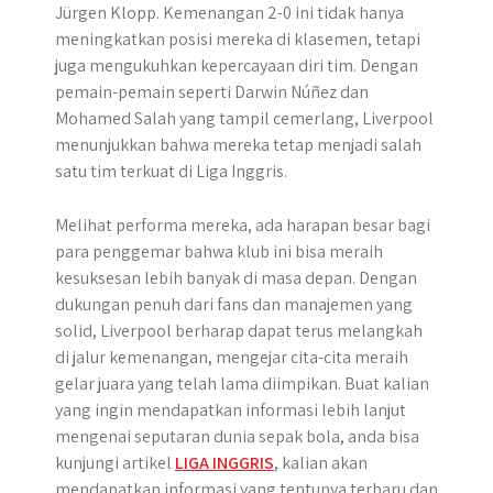
Jürgen Klopp. Kemenangan 2-0 ini tidak hanya
meningkatkan posisi mereka di klasemen, tetapi
juga mengukuhkan kepercayaan diri tim. Dengan
pemain-pemain seperti Darwin Núñez dan
Mohamed Salah yang tampil cemerlang, Liverpool
menunjukkan bahwa mereka tetap menjadi salah
satu tim terkuat di Liga Inggris.
Melihat performa mereka, ada harapan besar bagi
para penggemar bahwa klub ini bisa meraih
kesuksesan lebih banyak di masa depan. Dengan
dukungan penuh dari fans dan manajemen yang
solid, Liverpool berharap dapat terus melangkah
di jalur kemenangan, mengejar cita-cita meraih
gelar juara yang telah lama diimpikan. Buat kalian
yang ingin mendapatkan informasi lebih lanjut
mengenai seputaran dunia sepak bola, anda bisa
kunjungi artikel
LIGA INGGRIS
, kalian akan
mendapatkan informasi yang tentunya terbaru dan