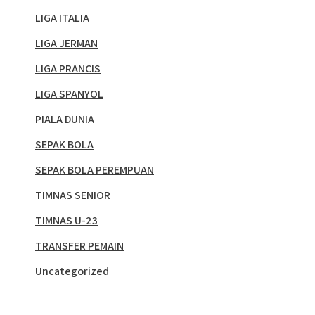
LIGA ITALIA
LIGA JERMAN
LIGA PRANCIS
LIGA SPANYOL
PIALA DUNIA
SEPAK BOLA
SEPAK BOLA PEREMPUAN
TIMNAS SENIOR
TIMNAS U-23
TRANSFER PEMAIN
Uncategorized