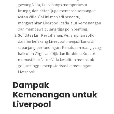
gawang Villa, tidak hanya memperbesar
keunggulan, tetapi juga memecah semangat
Aston Villa. Gol ini menjadi penentu,
mengarahkan Liverpool pada jalur kemenangan
dan membawa pulang tiga poin penting.
Soliditas Lini Pertahanan
: Penampilan solid
dari lini belakang Liverpool menjadi kunci di
sepanjang pertandingan. Penutupan ruang yang
baik oleh Virgil van Dijk dan Ibrahima Konaté
memastikan Aston Villa kesulitan mencetak
gol, sehingga mengotorisasi kemenangan
Liverpool.
Dampak
Kemenangan untuk
Liverpool