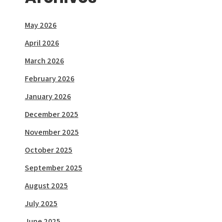
May 2026
April 2026
March 2026
February 2026
January 2026
December 2025
November 2025
October 2025
September 2025
August 2025
July 2025
June 2025