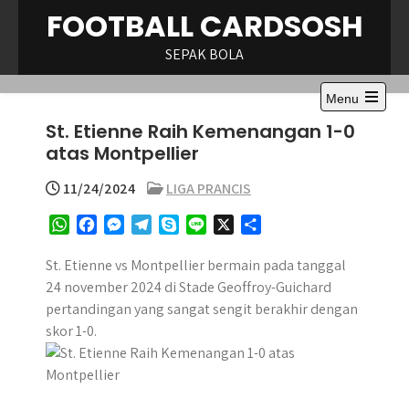
Skip
FOOTBALL CARDSOSH
to
content
SEPAK BOLA
Menu
Open
St. Etienne Raih Kemenangan 1-0
the
main
atas Montpellier
menu
11/24/2024
LIGA PRANCIS
W
F
M
T
S
L
X
S
h
a
e
e
k
i
h
a
c
s
l
y
n
a
St. Etienne vs Montpellier bermain pada tanggal
t
e
s
e
p
e
r
24 november 2024 di Stade Geoffroy-Guichard
s
b
e
g
e
e
pertandingan yang sangat sengit berakhir dengan
A
o
n
r
skor 1-0.
p
o
g
a
p
k
e
m
r