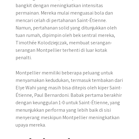
bangkit dengan meningkatkan intensitas
permainan. Mereka mulai menguasai bola dan
mencari celah di pertahanan Saint-Étienne.
Namun, pertahanan solid yang ditunjukkan oleh
tuan rumah, dipimpin oleh bek sentral mereka,
Timothée Kolodziejczak, membuat serangan-
serangan Montpellier terhenti di luar kotak
penalti.
Montpellier memiliki beberapa peluang untuk
menyamakan kedudukan, termasuk tembakan dari
Elye Wahi yang masih bisa ditepis oleh kiper Saint-
Étienne, Paul Bernardoni. Babak pertama berakhir
dengan keunggulan 1-0 untuk Saint-Étienne, yang
menunjukkan performa yang lebih baik di sisi
menyerang meskipun Montpellier meningkatkan
upaya mereka.