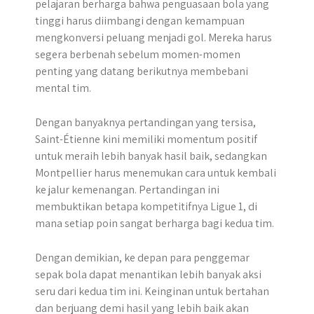
pelajaran berharga bahwa penguasaan bola yang
tinggi harus diimbangi dengan kemampuan
mengkonversi peluang menjadi gol. Mereka harus
segera berbenah sebelum momen-momen
penting yang datang berikutnya membebani
mental tim.
Dengan banyaknya pertandingan yang tersisa,
Saint-Étienne kini memiliki momentum positif
untuk meraih lebih banyak hasil baik, sedangkan
Montpellier harus menemukan cara untuk kembali
ke jalur kemenangan. Pertandingan ini
membuktikan betapa kompetitifnya Ligue 1, di
mana setiap poin sangat berharga bagi kedua tim.
Dengan demikian, ke depan para penggemar
sepak bola dapat menantikan lebih banyak aksi
seru dari kedua tim ini. Keinginan untuk bertahan
dan berjuang demi hasil yang lebih baik akan