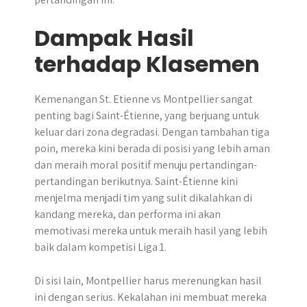
Dampak Hasil
terhadap Klasemen
Kemenangan St. Etienne vs Montpellier sangat
penting bagi Saint-Étienne, yang berjuang untuk
keluar dari zona degradasi. Dengan tambahan tiga
poin, mereka kini berada di posisi yang lebih aman
dan meraih moral positif menuju pertandingan-
pertandingan berikutnya. Saint-Étienne kini
menjelma menjadi tim yang sulit dikalahkan di
kandang mereka, dan performa ini akan
memotivasi mereka untuk meraih hasil yang lebih
baik dalam kompetisi Liga 1.
Di sisi lain, Montpellier harus merenungkan hasil
ini dengan serius. Kekalahan ini membuat mereka