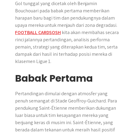
Gol tunggal yang dicetak oleh Benjamin
Bouchouari pada babak pertama memberikan
harapan baru bagi tim dan pendukungnya dalam
upaya mereka untuk menjauh dari zona degradasi.
FOOTBALL CARDSOSH
kita akan membahas secara
rinci jalannya pertandingan, analisis performa
pemain, strategi yang diterapkan kedua tim, serta
dampak dari hasil ini terhadap posisi mereka di
klasemen Ligue 1.
Babak Pertama
Pertandingan dimulai dengan atmosfer yang
penuh semangat di Stade Geoffroy-Guichard. Para
pendukung Saint-Étienne memberikan dukungan
luar biasa untuk tim kesayangan mereka yang
berjuang keras di musim ini. Saint-Étienne, yang
berada dalam tekanan untuk meraih hasil positif