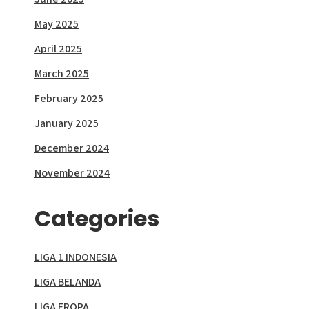
May 2025
April 2025
March 2025
February 2025
January 2025
December 2024
November 2024
Categories
LIGA 1 INDONESIA
LIGA BELANDA
LIGA EROPA