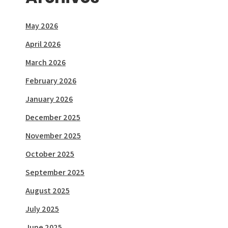
May 2026
April 2026
March 2026
February 2026
January 2026
December 2025
November 2025
October 2025
September 2025
August 2025
July 2025
June 2025