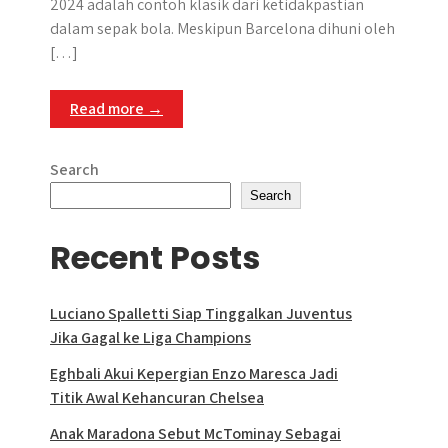
2024 adalah contoh klasik dari ketidakpastian
dalam sepak bola. Meskipun Barcelona dihuni oleh
[…]
Read more →
Search
Search
Recent Posts
Luciano Spalletti Siap Tinggalkan Juventus
Jika Gagal ke Liga Champions
Eghbali Akui Kepergian Enzo Maresca Jadi
Titik Awal Kehancuran Chelsea
Anak Maradona Sebut McTominay Sebagai