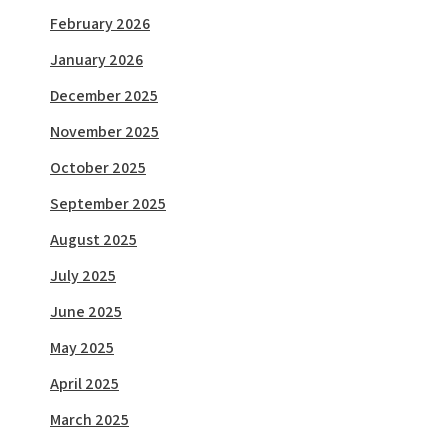
February 2026
January 2026
December 2025
November 2025
October 2025
September 2025
August 2025
July 2025
June 2025
May 2025
April 2025
March 2025