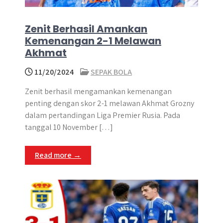
Zenit Berhasil Amankan
Kemenangan 2-1 Melawan
Akhmat
11/20/2024
SEPAK BOLA
Zenit berhasil mengamankan kemenangan
penting dengan skor 2-1 melawan Akhmat Grozny
dalam pertandingan Liga Premier Rusia. Pada
tanggal 10 November […]
Read more →