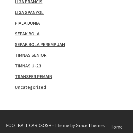
LIGA PRANCIS
LIGA SPANYOL
PIALA DUNIA
SEPAK BOLA
SEPAK BOLA PEREMPUAN
TIMNAS SENIOR
TIMNAS U-23
TRANSFER PEMAIN
Uncategorized
FOOTBALL CARDSOSH - Theme by Grace Themes
Home