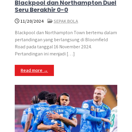
Blackpool dan Northampton Duel
Seru Berakhir 0-0
11/20/2024
SEPAK BOLA
Blackpool dan Northampton Town bertemu dalam
pertandingan yang berlangsung di Bloomfield
Road pada tanggal 16 November 2024.
Pertandingan ini menjadi […]
Read more →