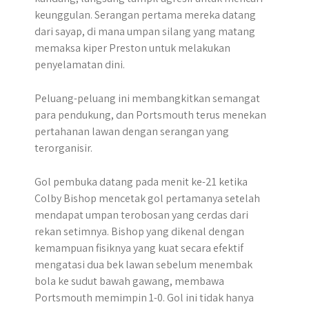
keunggulan. Serangan pertama mereka datang
dari sayap, di mana umpan silang yang matang
memaksa kiper Preston untuk melakukan
penyelamatan dini.
Peluang-peluang ini membangkitkan semangat
para pendukung, dan Portsmouth terus menekan
pertahanan lawan dengan serangan yang
terorganisir.
Gol pembuka datang pada menit ke-21 ketika
Colby Bishop mencetak gol pertamanya setelah
mendapat umpan terobosan yang cerdas dari
rekan setimnya. Bishop yang dikenal dengan
kemampuan fisiknya yang kuat secara efektif
mengatasi dua bek lawan sebelum menembak
bola ke sudut bawah gawang, membawa
Portsmouth memimpin 1-0. Gol ini tidak hanya