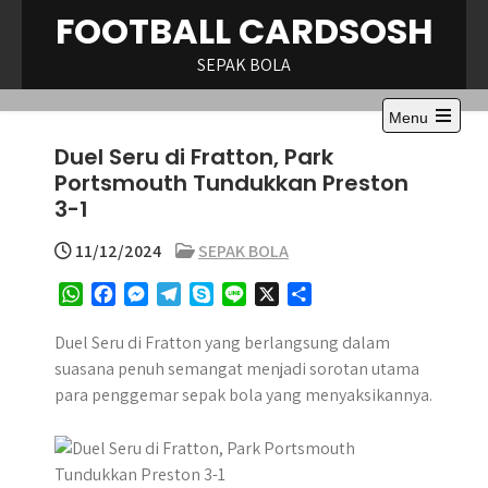
Skip
FOOTBALL CARDSOSH
to
content
SEPAK BOLA
Menu
Open
Duel Seru di Fratton, Park
the
main
Portsmouth Tundukkan Preston
menu
3-1
11/12/2024
SEPAK BOLA
W
F
M
T
S
L
X
S
h
a
e
e
k
i
h
a
c
s
l
y
n
a
Duel Seru di Fratton yang berlangsung dalam
t
e
s
e
p
e
r
suasana penuh semangat menjadi sorotan utama
s
b
e
g
e
e
para penggemar sepak bola yang menyaksikannya.
A
o
n
r
p
o
g
a
p
k
e
m
r