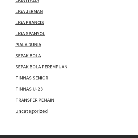
LIGA ITALIA
LIGA JERMAN
LIGA PRANCIS
LIGA SPANYOL
PIALA DUNIA
SEPAK BOLA
SEPAK BOLA PEREMPUAN
TIMNAS SENIOR
TIMNAS U-23
TRANSFER PEMAIN
Uncategorized