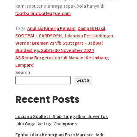
kami seputar olahraga sepak bola hanya di
footballindoorleague.com
.
Tags:
Analisis Kinerja Pemain
,
Dampak Hasil
,
FOOTBALL CARDSOSH
,
Jalannya Pertandingan
Post
Werder Bremen vs Vfb Stuttgart – Jadwal
Bundesliga, Sabtu 30 November 2024
navigation
AS Roma Bergerak untuk Mancini Ketimbang
Lampard
Search
Search
Recent Posts
Luciano Spalletti Siap Tinggalkan Juventus
Jika Gagal ke Liga Champions
Eghbali Akui Kepergian Enzo Maresca Jadi