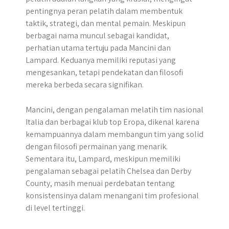
pentingnya peran pelatih dalam membentuk
taktik, strategi, dan mental pemain. Meskipun
berbagai nama muncul sebagai kandidat,
perhatian utama tertuju pada Mancini dan
Lampard. Keduanya memiliki reputasi yang
mengesankan, tetapi pendekatan dan filosofi
mereka berbeda secara signifikan.
Mancini, dengan pengalaman melatih tim nasional
Italia dan berbagai klub top Eropa, dikenal karena
kemampuannya dalam membangun tim yang solid
dengan filosofi permainan yang menarik.
Sementara itu, Lampard, meskipun memiliki
pengalaman sebagai pelatih Chelsea dan Derby
County, masih menuai perdebatan tentang
konsistensinya dalam menangani tim profesional
di level tertinggi.