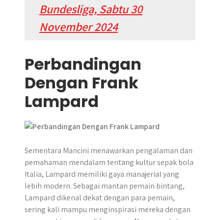
Bundesliga, Sabtu 30
November 2024
Perbandingan
Dengan Frank
Lampard
Sementara Mancini menawarkan pengalaman dan
pemahaman mendalam tentang kultur sepak bola
Italia, Lampard memiliki gaya manajerial yang
lebih modern. Sebagai mantan pemain bintang,
Lampard dikenal dekat dengan para pemain,
sering kali mampu menginspirasi mereka dengan