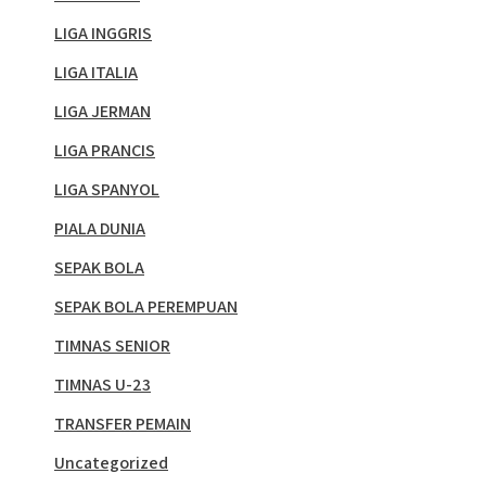
LIGA INGGRIS
LIGA ITALIA
LIGA JERMAN
LIGA PRANCIS
LIGA SPANYOL
PIALA DUNIA
SEPAK BOLA
SEPAK BOLA PEREMPUAN
TIMNAS SENIOR
TIMNAS U-23
TRANSFER PEMAIN
Uncategorized