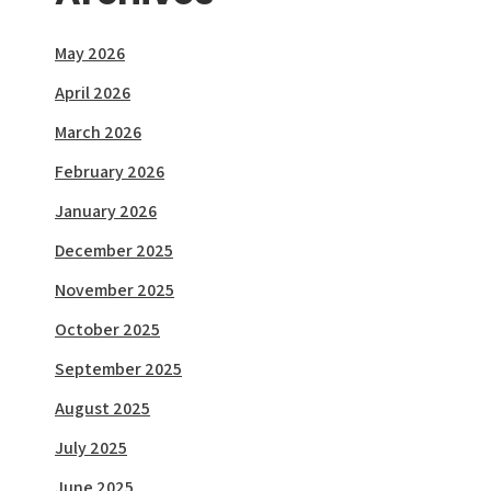
May 2026
April 2026
March 2026
February 2026
January 2026
December 2025
November 2025
October 2025
September 2025
August 2025
July 2025
June 2025