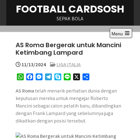
Skip
FOOTBALL CARDSOSH
to
content
SEPAK BOLA
Menu
Open
AS Roma Bergerak untuk Mancini
the
main
Ketimbang Lampard
menu
11/13/2024
LIGA ITALIA
W
F
M
T
S
L
X
S
h
a
e
e
k
i
h
a
c
s
l
y
n
a
AS Roma
telah menarik perhatian dunia dengan
t
e
s
e
p
e
r
keputusan mereka untuk mengejar Roberto
s
b
e
g
e
e
Mancini sebagai calon pelatih baru, dibandingkan
A
o
n
r
dengan Frank Lampard yang sebelumnya juga
p
o
g
a
dikaitkan dengan posisi tersebut.
p
k
e
m
r