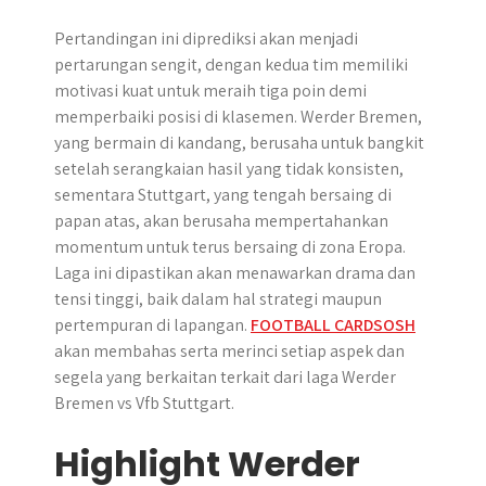
Pertandingan ini diprediksi akan menjadi
pertarungan sengit, dengan kedua tim memiliki
motivasi kuat untuk meraih tiga poin demi
memperbaiki posisi di klasemen. Werder Bremen,
yang bermain di kandang, berusaha untuk bangkit
setelah serangkaian hasil yang tidak konsisten,
sementara Stuttgart, yang tengah bersaing di
papan atas, akan berusaha mempertahankan
momentum untuk terus bersaing di zona Eropa.
Laga ini dipastikan akan menawarkan drama dan
tensi tinggi, baik dalam hal strategi maupun
pertempuran di lapangan.
FOOTBALL CARDSOSH
akan membahas serta merinci setiap aspek dan
segela yang berkaitan terkait dari laga Werder
Bremen vs Vfb Stuttgart.
Highlight Werder