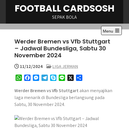
Skip
FOOTBALL CARDSOSH
to
content
SEPAK BOLA
Menu
Open
Werder Bremen vs Vfb Stuttgart
the
main
– Jadwal Bundesliga, Sabtu 30
menu
November 2024
11/12/2024
LIGA JERMAN
W
F
M
T
S
L
X
S
h
a
e
e
k
i
h
a
c
s
l
y
n
a
Werder Bremen vs Vfb Stuttgart
akan menyajikan
t
e
s
e
p
e
r
laga menarik di Bundesliga berlangsung pada
s
b
e
g
e
e
Sabtu, 30 November 2024.
A
o
n
r
p
o
g
a
p
k
e
m
r