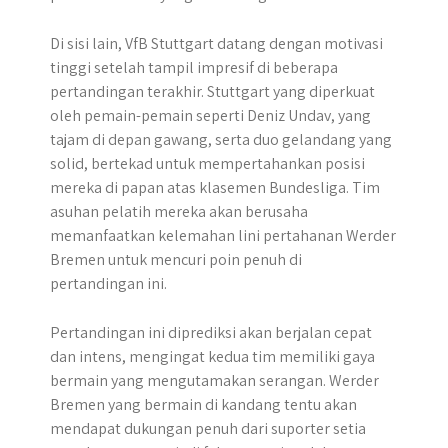
Di sisi lain, VfB Stuttgart datang dengan motivasi
tinggi setelah tampil impresif di beberapa
pertandingan terakhir. Stuttgart yang diperkuat
oleh pemain-pemain seperti Deniz Undav, yang
tajam di depan gawang, serta duo gelandang yang
solid, bertekad untuk mempertahankan posisi
mereka di papan atas klasemen Bundesliga. Tim
asuhan pelatih mereka akan berusaha
memanfaatkan kelemahan lini pertahanan Werder
Bremen untuk mencuri poin penuh di
pertandingan ini.
Pertandingan ini diprediksi akan berjalan cepat
dan intens, mengingat kedua tim memiliki gaya
bermain yang mengutamakan serangan. Werder
Bremen yang bermain di kandang tentu akan
mendapat dukungan penuh dari suporter setia