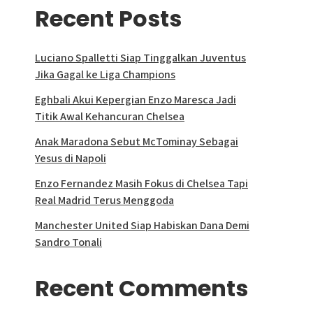
Recent Posts
Luciano Spalletti Siap Tinggalkan Juventus
Jika Gagal ke Liga Champions
Eghbali Akui Kepergian Enzo Maresca Jadi
Titik Awal Kehancuran Chelsea
Anak Maradona Sebut McTominay Sebagai
Yesus di Napoli
Enzo Fernandez Masih Fokus di Chelsea Tapi
Real Madrid Terus Menggoda
Manchester United Siap Habiskan Dana Demi
Sandro Tonali
Recent Comments