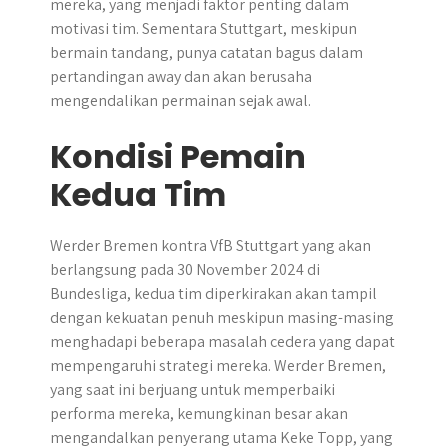
mereka, yang menjadi faktor penting dalam
motivasi tim. Sementara Stuttgart, meskipun
bermain tandang, punya catatan bagus dalam
pertandingan away dan akan berusaha
mengendalikan permainan sejak awal.
Kondisi Pemain
Kedua Tim
Werder Bremen kontra VfB Stuttgart yang akan
berlangsung pada 30 November 2024 di
Bundesliga, kedua tim diperkirakan akan tampil
dengan kekuatan penuh meskipun masing-masing
menghadapi beberapa masalah cedera yang dapat
mempengaruhi strategi mereka. Werder Bremen,
yang saat ini berjuang untuk memperbaiki
performa mereka, kemungkinan besar akan
mengandalkan penyerang utama Keke Topp, yang