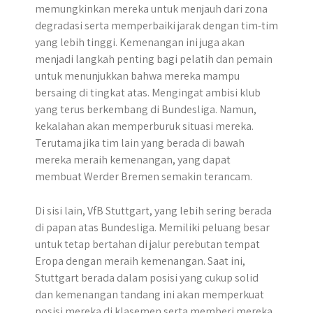
memungkinkan mereka untuk menjauh dari zona
degradasi serta memperbaiki jarak dengan tim-tim
yang lebih tinggi. Kemenangan ini juga akan
menjadi langkah penting bagi pelatih dan pemain
untuk menunjukkan bahwa mereka mampu
bersaing di tingkat atas. Mengingat ambisi klub
yang terus berkembang di Bundesliga. Namun,
kekalahan akan memperburuk situasi mereka.
Terutama jika tim lain yang berada di bawah
mereka meraih kemenangan, yang dapat
membuat Werder Bremen semakin terancam.
Di sisi lain, VfB Stuttgart, yang lebih sering berada
di papan atas Bundesliga. Memiliki peluang besar
untuk tetap bertahan di jalur perebutan tempat
Eropa dengan meraih kemenangan. Saat ini,
Stuttgart berada dalam posisi yang cukup solid
dan kemenangan tandang ini akan memperkuat
posisi mereka di klasemen serta memberi mereka