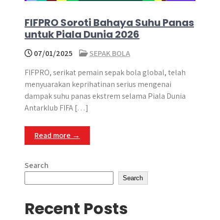
FIFPRO Soroti Bahaya Suhu Panas
untuk Piala Dunia 2026
07/01/2025
SEPAK BOLA
FIFPRO, serikat pemain sepak bola global, telah
menyuarakan keprihatinan serius mengenai
dampak suhu panas ekstrem selama Piala Dunia
Antarklub FIFA […]
Read more →
Search
Search
Recent Posts