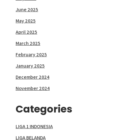
June 2025
May 2025
April 2025
March 2025
February 2025
January 2025
December 2024
November 2024
Categories
LIGA 1 INDONESIA
LIGA BELANDA