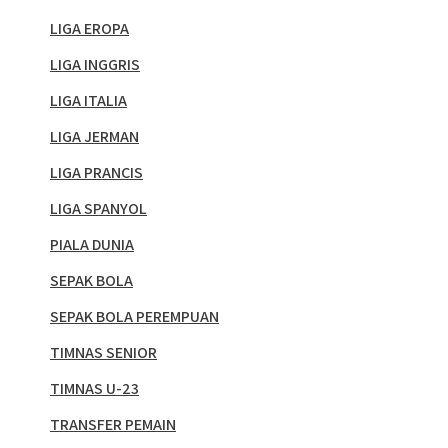
LIGA EROPA
LIGA INGGRIS
LIGA ITALIA
LIGA JERMAN
LIGA PRANCIS
LIGA SPANYOL
PIALA DUNIA
SEPAK BOLA
SEPAK BOLA PEREMPUAN
TIMNAS SENIOR
TIMNAS U-23
TRANSFER PEMAIN