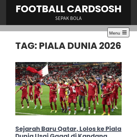
Skip
FOOTBALL CARDSOSH
to
content
SEPAK BOLA
Menu
Open
TAG:
PIALA DUNIA 2026
the
main
menu
Sejarah Baru Qatar, Lolos ke Piala
Dunia Usai Gagal di Kandang