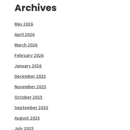
Archives
May 2026
April 2026
March 2026
February 2026
January 2026
December 2025
November 2025
October 2025
September 2025
August 2025
July 2025