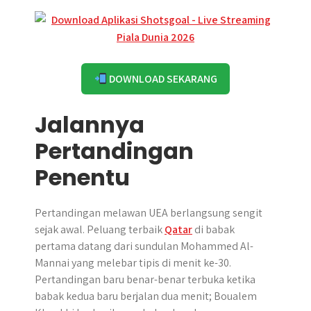
DOWNLOAD SEKARANG
Jalannya
Pertandingan
Penentu
Pertandingan melawan UEA berlangsung sengit
sejak awal. Peluang terbaik
Qatar
di babak
pertama datang dari sundulan Mohammed Al-
Mannai yang melebar tipis di menit ke-30.
Pertandingan baru benar-benar terbuka ketika
babak kedua baru berjalan dua menit; Boualem