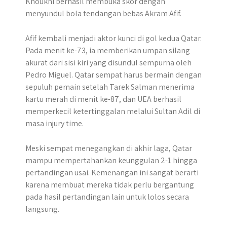
Khoukhi berhasil membuka skor dengan
menyundul bola tendangan bebas Akram Afif.
Afif kembali menjadi aktor kunci di gol kedua Qatar.
Pada menit ke-73, ia memberikan umpan silang
akurat dari sisi kiri yang disundul sempurna oleh
Pedro Miguel. Qatar sempat harus bermain dengan
sepuluh pemain setelah Tarek Salman menerima
kartu merah di menit ke-87, dan UEA berhasil
memperkecil ketertinggalan melalui Sultan Adil di
masa injury time.
Meski sempat menegangkan di akhir laga, Qatar
mampu mempertahankan keunggulan 2-1 hingga
pertandingan usai. Kemenangan ini sangat berarti
karena membuat mereka tidak perlu bergantung
pada hasil pertandingan lain untuk lolos secara
langsung.