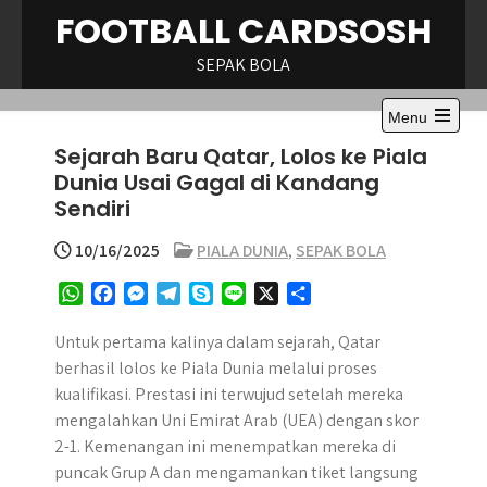
Skip
FOOTBALL CARDSOSH
to
content
SEPAK BOLA
Menu
Open
Sejarah Baru Qatar, Lolos ke Piala
the
main
Dunia Usai Gagal di Kandang
menu
Sendiri
10/16/2025
PIALA DUNIA
,
SEPAK BOLA
W
F
M
T
S
L
X
S
h
a
e
e
k
i
h
a
c
s
l
y
n
a
Untuk pertama kalinya dalam sejarah, Qatar
t
e
s
e
p
e
r
berhasil lolos ke Piala Dunia melalui proses
s
b
e
g
e
e
kualifikasi. Prestasi ini terwujud setelah mereka
A
o
n
r
mengalahkan Uni Emirat Arab (UEA) dengan skor
p
o
g
a
2-1. Kemenangan ini menempatkan mereka di
p
k
e
m
puncak Grup A dan mengamankan tiket langsung
r