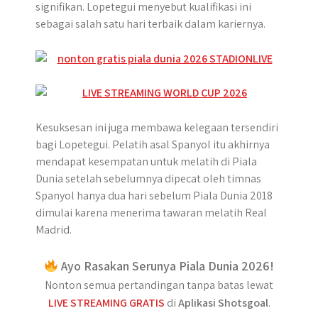
signifikan. Lopetegui menyebut kualifikasi ini
sebagai salah satu hari terbaik dalam kariernya.
Kesuksesan ini juga membawa kelegaan tersendiri
bagi Lopetegui. Pelatih asal Spanyol itu akhirnya
mendapat kesempatan untuk melatih di Piala
Dunia setelah sebelumnya dipecat oleh timnas
Spanyol hanya dua hari sebelum Piala Dunia 2018
dimulai karena menerima tawaran melatih Real
Madrid.
Ayo Rasakan Serunya Piala Dunia 2026!
Nonton semua pertandingan tanpa batas lewat
LIVE STREAMING GRATIS
di
Aplikasi Shotsgoal
.