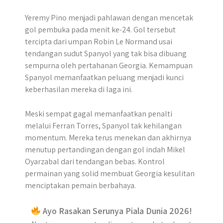
Yeremy Pino menjadi pahlawan dengan mencetak
gol pembuka pada menit ke-24. Gol tersebut
tercipta dari umpan Robin Le Normand usai
tendangan sudut Spanyol yang tak bisa dibuang
sempurna oleh pertahanan Georgia. Kemampuan
Spanyol memanfaatkan peluang menjadi kunci
keberhasilan mereka di laga ini.
Meski sempat gagal memanfaatkan penalti
melalui Ferran Torres, Spanyol tak kehilangan
momentum. Mereka terus menekan dan akhirnya
menutup pertandingan dengan gol indah Mikel
Oyarzabal dari tendangan bebas. Kontrol
permainan yang solid membuat Georgia kesulitan
menciptakan pemain berbahaya.
Ayo Rasakan Serunya Piala Dunia 2026!