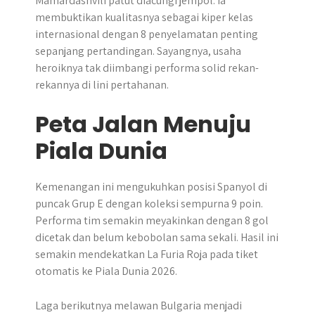
Mamardashvili patut diacungi jempol. Ia
membuktikan kualitasnya sebagai kiper kelas
internasional dengan 8 penyelamatan penting
sepanjang pertandingan. Sayangnya, usaha
heroiknya tak diimbangi performa solid rekan-
rekannya di lini pertahanan.
Peta Jalan Menuju
Piala Dunia
Kemenangan ini mengukuhkan posisi Spanyol di
puncak Grup E dengan koleksi sempurna 9 poin.
Performa tim semakin meyakinkan dengan 8 gol
dicetak dan belum kebobolan sama sekali. Hasil ini
semakin mendekatkan La Furia Roja pada tiket
otomatis ke Piala Dunia 2026.
Laga berikutnya melawan Bulgaria menjadi