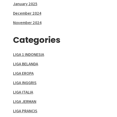
January 2025
December 2024
November 2024
Categories
LIGA 1 INDONESIA
LIGA BELANDA
LIGA EROPA
LIGA INGGRIS
LIGA ITALIA
LIGA JERMAN
LIGA PRANCIS