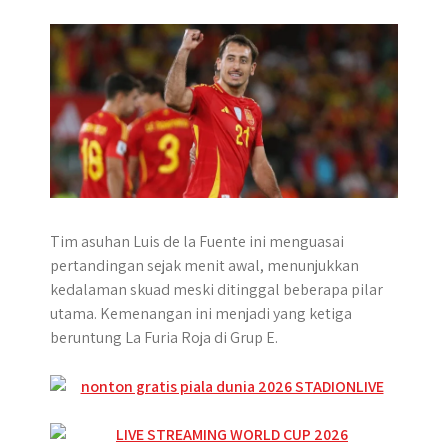
Tim asuhan Luis de la Fuente ini menguasai
pertandingan sejak menit awal, menunjukkan
kedalaman skuad meski ditinggal beberapa pilar
utama. Kemenangan ini menjadi yang ketiga
beruntung La Furia Roja di Grup E.