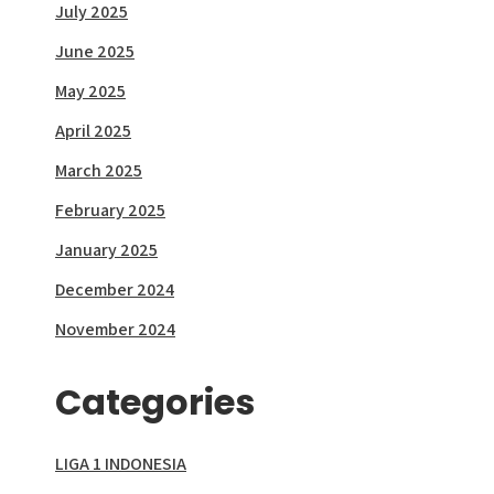
July 2025
June 2025
May 2025
April 2025
March 2025
February 2025
January 2025
December 2024
November 2024
Categories
LIGA 1 INDONESIA