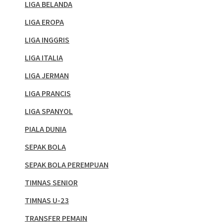
LIGA BELANDA
LIGA EROPA
LIGA INGGRIS
LIGA ITALIA
LIGA JERMAN
LIGA PRANCIS
LIGA SPANYOL
PIALA DUNIA
SEPAK BOLA
SEPAK BOLA PEREMPUAN
TIMNAS SENIOR
TIMNAS U-23
TRANSFER PEMAIN