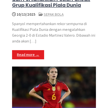
Grup Kualifikasi Piala Dunia
10/13/2025
SEPAK BOLA
Spanyol mempertahankan rekor sempurna di
Kualifikasi Piala Dunia dengan mengalahkan
Georgia 2-0 di Estadio Martinez Valero. Dibawah ini
anda akan […]
Read more →